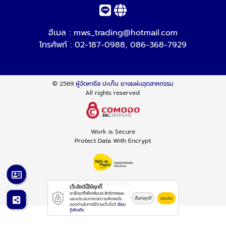
อีเมล :
mws_trading@hotmail.com
โทรศัพท์ :
02-187-0988
,
086-368-7929
© 2569
ผู้จัดหาซีล ปะเก็น ยางแผ่นอุตสาหกรรม
All rights reserved.
Work is Secure
Protect Data With Encrypt
Powered By
เว็บไซต์นี้ใช้คุกกี้
Thailand YellowPages
เราใช้คุกกี้เพื่อเพิ่มประสิทธิภาพและ
ตั้งค่าคุกกี้
ยอมรับ
มอบประสบการณ์ความพึงพอใจ
ของท่านในการใช้งานเว็บไซต์
เรียน
รู้เพิ่มเติม